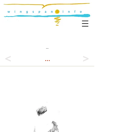
...
<
>
...