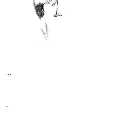
...
...
...
<
>
...