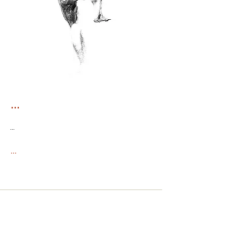
...
...
...
<
>
...