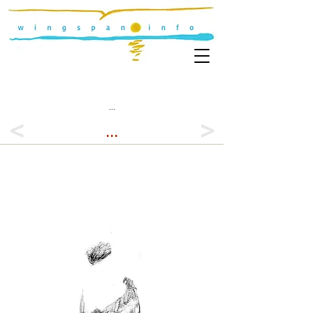
...
<
>
...